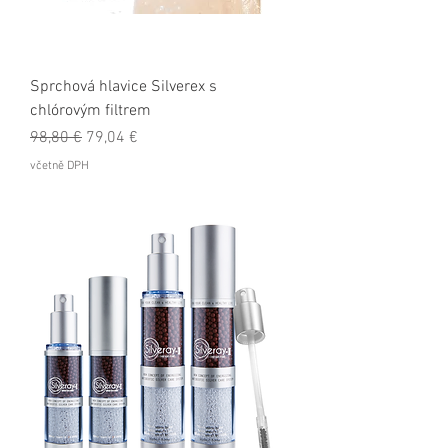
Sprchová hlavice Silverex s
chlórovým filtrem
Běžná cena
Zvýhodněná cena
98,80 €
79,04 €
včetně DPH