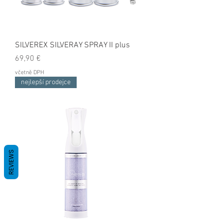
SILVEREX SILVERAY SPRAY II plus
Cena
69,90 €
včetně DPH
nejlepší prodejce
REVIEWS