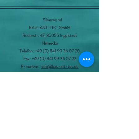
Silverex od
BAU-ART-TEC GmbH
Roderstr. 42, 85055 Ingolstadt
Německo
Telefon: +49 (0) 841 99 36 07 20
Fax: +49 (0) 841 99 36 07 22
E-mailem:
info@bau-art-tec.de
otisk
Ochrana dat
Kontakt
Podmínky