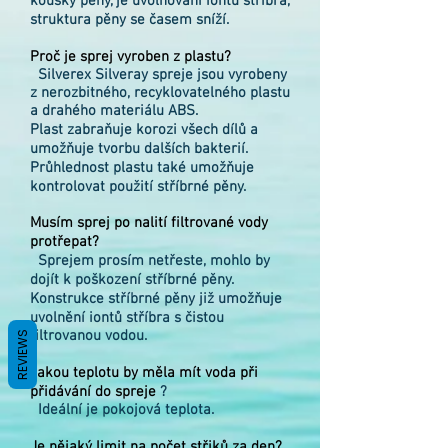
kousky pěny, je uvolňování iontů stříbra,
struktura pěny se časem sníží.
Proč je sprej vyroben z plastu?
Silverex Silveray spreje jsou vyrobeny
z nerozbitného, recyklovatelného plastu
a drahého materiálu ABS.
Plast zabraňuje korozi všech dílů a
umožňuje tvorbu dalších bakterií.
Průhlednost plastu také umožňuje
kontrolovat použití stříbrné pěny.
Musím sprej po nalití filtrované vody
protřepat?
Sprejem prosím netřeste, mohlo by
dojít k poškození stříbrné pěny.
Konstrukce stříbrné pěny již umožňuje
uvolnění iontů stříbra s čistou
filtrovanou vodou.
REVIEWS
Jakou teplotu by měla mít voda při
přidávání do spreje
?
Ideální je pokojová teplota.
Je nějaký limit na počet střiků za den?