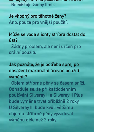
Neexistuje žádný limit.
Je vhodný pro těhotné ženy?
Ano, pouze pro vnější použití.
Může se voda s ionty stříbra dostat do
úst?
Žádný problém, ale není určen pro
orální použití.
Jak poznáte, že je potřeba sprej po
dosažení maximální úrovně použití
vyměnit?
Objem stříbrné pěny se časem sníží.
Odhaduje se, že při každodenním
používání Silveray II a Silveray II Plus
bude výměna trvat přibližně 2 roky.
U Silveray III bude kvůli většímu
objemu stříbrné pěny vyžadovat
výměnu déle než 2 roky.